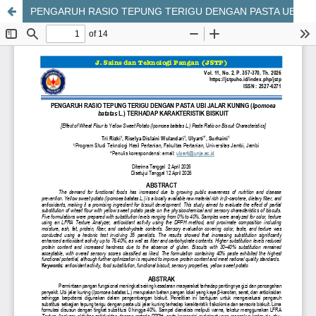
PENGARUH RASIO TEPUNG TERIGU DENGAN PASTA UBI JALAR KUNING (IPOMOEA BATATAS L.) TERHADAP KARAKTERISTIK BISKUIT