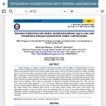
PENGARUH KONSENTRASI ANTI KEMPAL MAGNESIUM KARBONAT (MgCO3) DAN LAMA PENYIMPANAN TERHADAP KARAKTERISTIK SAMBAL TUMPANG BUBUK