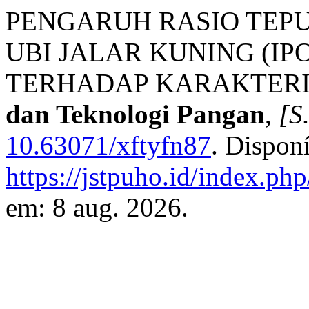
PENGARUH RASIO TEP
UBI JALAR KUNING (IP
TERHADAP KARAKTERIS
dan Teknologi Pangan
,
[S.
10.63071/xftyfn87
. Dispon
https://jstpuho.id/index.php
em: 8 aug. 2026.