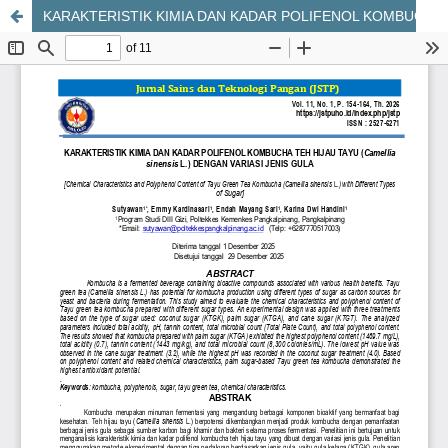
KARAKTERISTIK KIMIA DAN KADAR POLIFENOL KOMBUCHA TEH HIJAU TAYU (Camellia sinensis L.) DENGAN VARIASI JENIS GULA