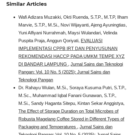
Similar Articles
Wafi Adizara Muzakki, Okti Ruenda, S.T.P., M.T.P, Ilham
Marvie, S.T.P., M.Si., Novi Wijayanti, Ajeng Ayuningtias,
Yuni Alfiyani Nurrahmah, Maysi Wulandari, Velinda
Puspita Praja, Anggun Qoriyati,
EVALUASI
IMPLEMENTASI CPPB IRT DAN PENYUSUNAN
REKOMENDASI HACCP PADA UMKM TEMPE XYZ
DI BANDAR LAMPUNG
,
Jurnal Sains dan Teknologi
Pangan: Vol. 10 No. 5 (2025): Jurnal Sains dan
Teknologi Pangan
Dr. Rahayu Wulan, M.Si., Soraya Kusuma Putri, S.T.P.,
M.Sc., Muhammad Iqbal Fanani Gunawan, S.T.P.,
M.Si., Sandy Haganta Sitepu, Kintan Sekar Anggistya,
The Effect of Storage Duration on Total Microbes of
Robusta Magelang Coffee Stored in Different Types of
Packaging and Temperatures
,
Jurnal Sains dan
Teknologi Pangan: Vol. 10 No. 5 (2025): Jurnal Sains