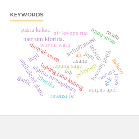
KEYWORDS
mutu sirup
pasta kakao
madu
air kelapa tua
antiinflamasi
natrium klorida.
minyak sereh
wundu watu
tekstur
bawang putih
jepa
alt
kopi
kabuto
antibakteri alami
tisane
tepung labu kuning.
pelayuan
tepung sagu
alpinia monopleura
cascara
teh
selai
liberika
garlic
akk
ampas apel
retensi fe