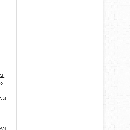
,
AL
o.
ANG
DAN