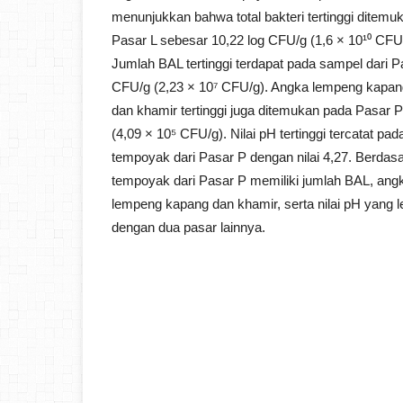
menunjukkan bahwa total bakteri tertinggi ditemu
Pasar L sebesar 10,22 log CFU/g (1,6 × 10¹⁰ CFU
Jumlah BAL tertinggi terdapat pada sampel dari P
CFU/g (2,23 × 10⁷ CFU/g). Angka lempeng kapa
dan khamir tertinggi juga ditemukan pada Pasar 
(4,09 × 10⁵ CFU/g). Nilai pH tertinggi tercatat pa
tempoyak dari Pasar P dengan nilai 4,27. Berdasa
tempoyak dari Pasar P memiliki jumlah BAL, an
lempeng kapang dan khamir, serta nilai pH yang le
dengan dua pasar lainnya.