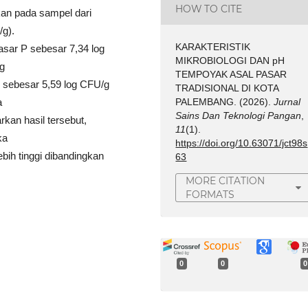
HOW TO CITE
kan pada sampel dari
/g).
KARAKTERISTIK
asar P sebesar 7,34 log
MIKROBIOLOGI DAN pH
ng
TEMPOYAK ASAL PASAR
P sebesar 5,59 log CFU/g
TRADISIONAL DI KOTA
PALEMBANG. (2026).
Jurnal
da
Sains Dan Teknologi Pangan
,
rkan hasil tersebut,
11
(1).
gka
https://doi.org/10.63071/jct98s
bih tinggi dibandingkan
63
MORE CITATION
FORMATS
0
0
0