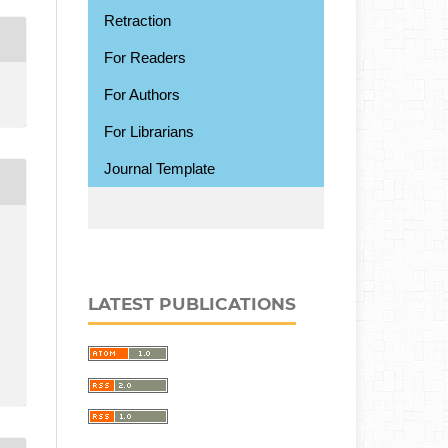
Retraction
For Readers
For Authors
For Librarians
Journal Template
LATEST PUBLICATIONS