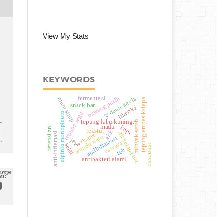
View My Stats
KEYWORDS
fermentasi
bawang putih
daun stevia
mutu sirup
tepung ampas kelapa
snack bar.
liberika
tepung sagu
alpinia monopleura
alt
tepung labu kuning.
minyak sereh
madu
kopi
retensi zn
tekstur
akk
air kelapa tua
anti-inflamasi
tisane
wundu watu
antiinflamasi
jepa
cascara
selai
ekstruksi
teh
antibakteri alami