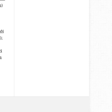
s)
AN
):
N
ns