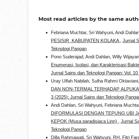
Most read articles by the same auth
Febriana Muchtar, Sri Wahyuni, Andi Dahla
PESISIR KABUPATEN KOLAKA
,
Jurnal S
Teknologi Pangan
Pono Suderajad, Andi Dahlan, Willy Wijay
Enumerasi, Isolasi, dan Karakterisasi Bak
Jurnal Sains dan Teknologi Pangan: Vol. 10
Uray Ulfah Nabilah, Sulha Rahmi Oktaviani
DAN NON-TERMAL TERHADAP ALPUKAT (
3 (2025): Jurnal Sains dan Teknologi Panga
Andi Dahlan, Sri Wahyuni, Febriana Muchta
DIFORMULASI DENGAN TEPUNG UBI JAL
KEPOK (Musa paradisiaca Linn)
,
Jurnal S
Teknologi Pangan
Dilla Rahmawati, Sri Wahyuni, RH. Fitri Fara