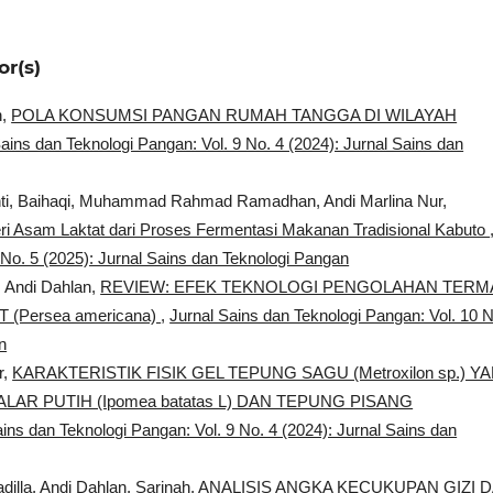
or(s)
n,
POLA KONSUMSI PANGAN RUMAH TANGGA DI WILAYAH
ains dan Teknologi Pangan: Vol. 9 No. 4 (2024): Jurnal Sains dan
anti, Baihaqi, Muhammad Rahmad Ramadhan, Andi Marlina Nur,
teri Asam Laktat dari Proses Fermentasi Makanan Tradisional Kabuto
 No. 5 (2025): Jurnal Sains dan Teknologi Pangan
, Andi Dahlan,
REVIEW: EFEK TEKNOLOGI PENGOLAHAN TERM
Persea americana)
,
Jurnal Sains dan Teknologi Pangan: Vol. 10 N
n
r,
KARAKTERISTIK FISIK GEL TEPUNG SAGU (Metroxilon sp.) Y
AR PUTIH (Ipomea batatas L) DAN TEPUNG PISANG
ains dan Teknologi Pangan: Vol. 9 No. 4 (2024): Jurnal Sains dan
dilla, Andi Dahlan, Sarinah,
ANALISIS ANGKA KECUKUPAN GIZI 