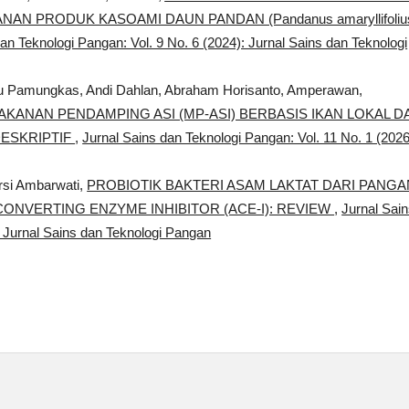
N PRODUK KASOAMI DAUN PANDAN (Pandanus amaryllifoliu
an Teknologi Pangan: Vol. 9 No. 6 (2024): Jurnal Sains dan Teknologi
hyu Pamungkas, Andi Dahlan, Abraham Horisanto, Amperawan,
AKANAN PENDAMPING ASI (MP-ASI) BERBASIS IKAN LOKAL D
DESKRIPTIF
,
Jurnal Sains dan Teknologi Pangan: Vol. 11 No. 1 (2026
Karsi Ambarwati,
PROBIOTIK BAKTERI ASAM LAKTAT DARI PANGA
ONVERTING ENZYME INHIBITOR (ACE-I): REVIEW
,
Jurnal Sai
: Jurnal Sains dan Teknologi Pangan