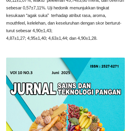
66,11±1,07%; waktu pelelehan 49,74±3,60 menit; dan overrun
sebesar 0,57±7,11%. Uji hedonik menunjukkan tingkat
kesukaan “agak suka” terhadap atribut rasa, aroma,
mouthfeel, kelelehan, dan keseluruhan dengan skor berturut-
turut sebesar 4,90±1,43;
4,87±1,27; 4,95±1,40; 4,63±1,44; dan 4,90±1,28.