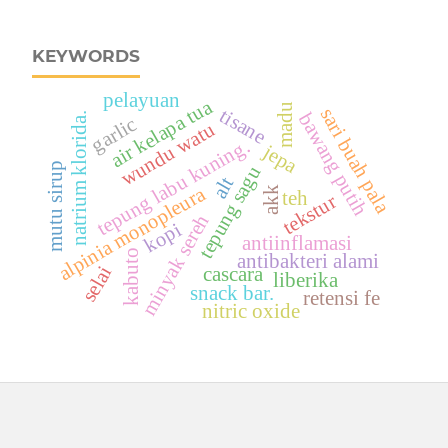
KEYWORDS
pelayuan
air kelapa tua
madu
tisane
sari buah pala
bawang putih
natrium klorida.
garlic
wundu watu
tepung labu kuning.
jepa
mutu sirup
tepung sagu
alt
alpinia monopleura
akk
teh
tekstur
minyak sereh
kopi
antiinflamasi
kabuto
antibakteri alami
selai
cascara
liberika
snack bar.
retensi fe
nitric oxide