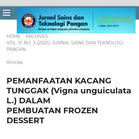
HOME
/
ARCHIVES
/
VOL. 10 NO. 3 (2025): JURNAL SAINS DAN TEKNOLOGI
PANGAN
/
Articles
PEMANFAATAN KACANG
TUNGGAK (Vigna unguiculata
L.) DALAM
PEMBUATAN FROZEN
DESSERT