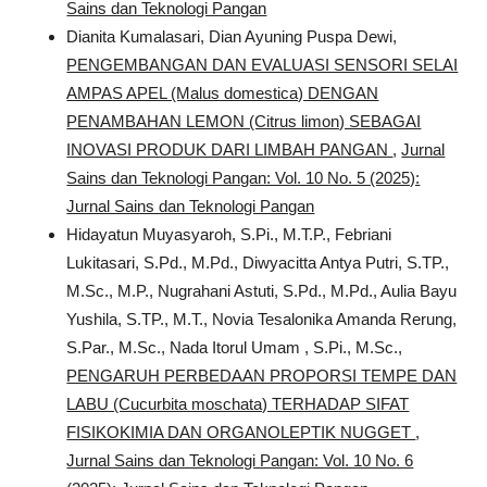
Sains dan Teknologi Pangan
Dianita Kumalasari, Dian Ayuning Puspa Dewi,
PENGEMBANGAN DAN EVALUASI SENSORI SELAI
AMPAS APEL (Malus domestica) DENGAN
PENAMBAHAN LEMON (Citrus limon) SEBAGAI
INOVASI PRODUK DARI LIMBAH PANGAN
,
Jurnal
Sains dan Teknologi Pangan: Vol. 10 No. 5 (2025):
Jurnal Sains dan Teknologi Pangan
Hidayatun Muyasyaroh, S.Pi., M.T.P., Febriani
Lukitasari, S.Pd., M.Pd., Diwyacitta Antya Putri, S.TP.,
M.Sc., M.P., Nugrahani Astuti, S.Pd., M.Pd., Aulia Bayu
Yushila, S.TP., M.T., Novia Tesalonika Amanda Rerung,
S.Par., M.Sc., Nada Itorul Umam , S.Pi., M.Sc.,
PENGARUH PERBEDAAN PROPORSI TEMPE DAN
LABU (Cucurbita moschata) TERHADAP SIFAT
FISIKOKIMIA DAN ORGANOLEPTIK NUGGET
,
Jurnal Sains dan Teknologi Pangan: Vol. 10 No. 6