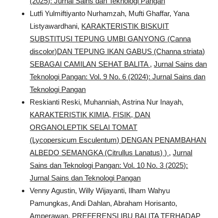
(2025): Jurnal Sains dan Teknologi Pangan
Lutfi Yulmiftiyanto Nurhamzah, Mufti Ghaffar, Yana
Listyawardhani,
KARAKTERISTIK BISKUIT
SUBSTITUSI TEPUNG UMBI GANYONG (Canna
discolor)DAN TEPUNG IKAN GABUS (Channa striata)
SEBAGAI CAMILAN SEHAT BALITA
,
Jurnal Sains dan
Teknologi Pangan: Vol. 9 No. 6 (2024): Jurnal Sains dan
Teknologi Pangan
Reskianti Reski, Muhanniah, Astrina Nur Inayah,
KARAKTERISTIK KIMIA, FISIK, DAN
ORGANOLEPTIK SELAI TOMAT
(Lycopersicum Esculentum) DENGAN PENAMBAHAN
ALBEDO SEMANGKA (Citrullus Lanatus) )
,
Jurnal
Sains dan Teknologi Pangan: Vol. 10 No. 3 (2025):
Jurnal Sains dan Teknologi Pangan
Venny Agustin, Willy Wijayanti, Ilham Wahyu
Pamungkas, Andi Dahlan, Abraham Horisanto,
Amperawan,
PREFERENSI IBU BALITA TERHADAP