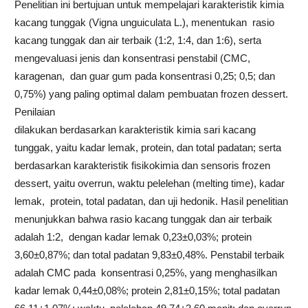
Penelitian ini bertujuan untuk mempelajari karakteristik kimia
kacang tunggak (Vigna unguiculata L.), menentukan rasio
kacang tunggak dan air terbaik (1:2, 1:4, dan 1:6), serta
mengevaluasi jenis dan konsentrasi penstabil (CMC,
karagenan, dan guar gum pada konsentrasi 0,25; 0,5; dan
0,75%) yang paling optimal dalam pembuatan frozen dessert.
Penilaian
dilakukan berdasarkan karakteristik kimia sari kacang
tunggak, yaitu kadar lemak, protein, dan total padatan; serta
berdasarkan karakteristik fisikokimia dan sensoris frozen
dessert, yaitu overrun, waktu pelelehan (melting time), kadar
lemak, protein, total padatan, dan uji hedonik. Hasil penelitian
menunjukkan bahwa rasio kacang tunggak dan air terbaik
adalah 1:2, dengan kadar lemak 0,23±0,03%; protein
3,60±0,87%; dan total padatan 9,83±0,48%. Penstabil terbaik
adalah CMC pada konsentrasi 0,25%, yang menghasilkan
kadar lemak 0,44±0,08%; protein 2,81±0,15%; total padatan