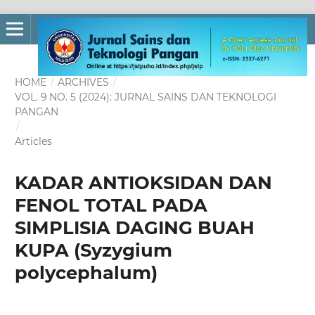
HOME
/
ARCHIVES
/
VOL. 9 NO. 5 (2024): JURNAL SAINS DAN TEKNOLOGI
PANGAN
/
Articles
KADAR ANTIOKSIDAN DAN
FENOL TOTAL PADA
SIMPLISIA DAGING BUAH
KUPA (Syzygium
polycephalum)