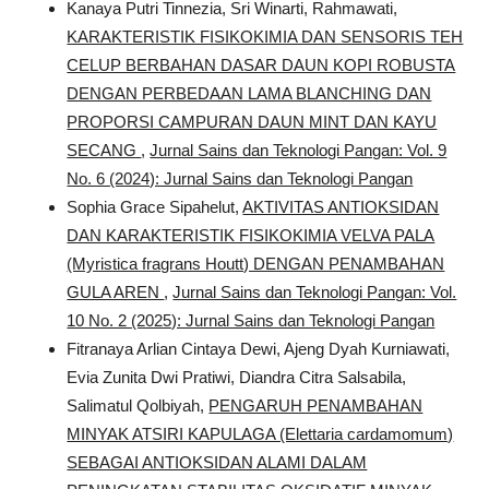
Kanaya Putri Tinnezia, Sri Winarti, Rahmawati,
KARAKTERISTIK FISIKOKIMIA DAN SENSORIS TEH
CELUP BERBAHAN DASAR DAUN KOPI ROBUSTA
DENGAN PERBEDAAN LAMA BLANCHING DAN
PROPORSI CAMPURAN DAUN MINT DAN KAYU
SECANG
,
Jurnal Sains dan Teknologi Pangan: Vol. 9
No. 6 (2024): Jurnal Sains dan Teknologi Pangan
Sophia Grace Sipahelut,
AKTIVITAS ANTIOKSIDAN
DAN KARAKTERISTIK FISIKOKIMIA VELVA PALA
(Myristica fragrans Houtt) DENGAN PENAMBAHAN
GULA AREN
,
Jurnal Sains dan Teknologi Pangan: Vol.
10 No. 2 (2025): Jurnal Sains dan Teknologi Pangan
Fitranaya Arlian Cintaya Dewi, Ajeng Dyah Kurniawati,
Evia Zunita Dwi Pratiwi, Diandra Citra Salsabila,
Salimatul Qolbiyah,
PENGARUH PENAMBAHAN
MINYAK ATSIRI KAPULAGA (Elettaria cardamomum)
SEBAGAI ANTIOKSIDAN ALAMI DALAM