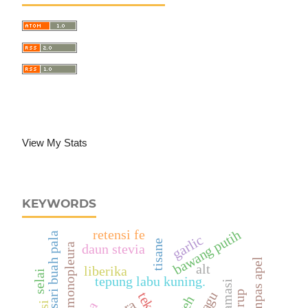
View My Stats
KEYWORDS
bawang putih
retensi fe
sari buah pala
garlic
tisane
daun stevia
alpinia monopleura
ampas apel
alt
liberika
selai
tepung labu kuning.