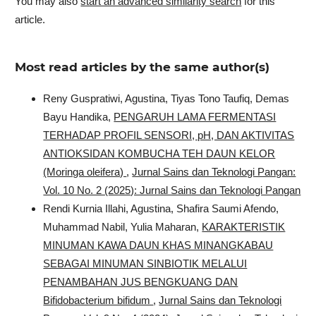
You may also
start an advanced similarity search
for this
article.
Most read articles by the same author(s)
Reny Guspratiwi, Agustina, Tiyas Tono Taufiq, Demas
Bayu Handika,
PENGARUH LAMA FERMENTASI
TERHADAP PROFIL SENSORI, pH, DAN AKTIVITAS
ANTIOKSIDAN KOMBUCHA TEH DAUN KELOR
(Moringa oleifera)
,
Jurnal Sains dan Teknologi Pangan:
Vol. 10 No. 2 (2025): Jurnal Sains dan Teknologi Pangan
Rendi Kurnia Illahi, Agustina, Shafira Saumi Afendo,
Muhammad Nabil, Yulia Maharan,
KARAKTERISTIK
MINUMAN KAWA DAUN KHAS MINANGKABAU
SEBAGAI MINUMAN SINBIOTIK MELALUI
PENAMBAHAN JUS BENGKUANG DAN
Bifidobacterium bifidum
,
Jurnal Sains dan Teknologi