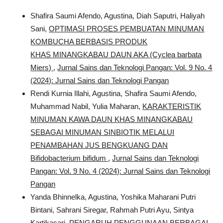
Shafira Saumi Afendo, Agustina, Diah Saputri, Haliyah
Sani,
OPTIMASI PROSES PEMBUATAN MINUMAN
KOMBUCHA BERBASIS PRODUK
KHAS MINANGKABAU DAUN AKA (Cyclea barbata
Miers)
,
Jurnal Sains dan Teknologi Pangan: Vol. 9 No. 4
(2024): Jurnal Sains dan Teknologi Pangan
Rendi Kurnia Illahi, Agustina, Shafira Saumi Afendo,
Muhammad Nabil, Yulia Maharan,
KARAKTERISTIK
MINUMAN KAWA DAUN KHAS MINANGKABAU
SEBAGAI MINUMAN SINBIOTIK MELALUI
PENAMBAHAN JUS BENGKUANG DAN
Bifidobacterium bifidum
,
Jurnal Sains dan Teknologi
Pangan: Vol. 9 No. 4 (2024): Jurnal Sains dan Teknologi
Pangan
Yanda Bhinnelka, Agustina, Yoshika Maharani Putri
Bintani, Sahrani Siregar, Rahmah Putri Ayu, Sintya
Kartikasari,
PENGARUH PENGGUNAAN BERBAGAI