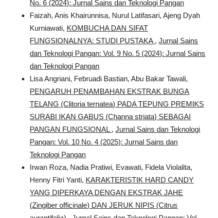
No. 6 (2024): Jurnal Sains dan Teknologi Pangan
Faizah, Anis Khairunnisa, Nurul Latifasari, Ajeng Dyah
Kurniawati,
KOMBUCHA DAN SIFAT
FUNGSIONALNYA: STUDI PUSTAKA
,
Jurnal Sains
dan Teknologi Pangan: Vol. 9 No. 5 (2024): Jurnal Sains
dan Teknologi Pangan
Lisa Angriani, Februadi Bastian, Abu Bakar Tawali,
PENGARUH PENAMBAHAN EKSTRAK BUNGA
TELANG (Clitoria ternatea) PADA TEPUNG PREMIKS
SURABI IKAN GABUS (Channa striata) SEBAGAI
PANGAN FUNGSIONAL
,
Jurnal Sains dan Teknologi
Pangan: Vol. 10 No. 4 (2025): Jurnal Sains dan
Teknologi Pangan
Irwan Roza, Nadia Pratiwi, Evawati, Fidela Violalita,
Henny Fitri Yanti,
KARAKTERISTIK HARD CANDY
YANG DIPERKAYA DENGAN EKSTRAK JAHE
(Zingiber officinale) DAN JERUK NIPIS (Citrus
aurantifolia)
,
Jurnal Sains dan Teknologi Pangan: Vol.