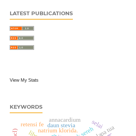
LATEST PUBLICATIONS
View My Stats
KEYWORDS
annacardium
selai
retensi fe
daun stevia
air kelapa tua
natrium klorida.