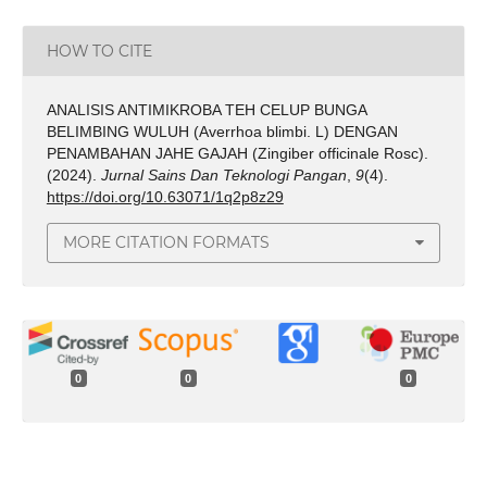
HOW TO CITE
ANALISIS ANTIMIKROBA TEH CELUP BUNGA
BELIMBING WULUH (Averrhoa blimbi. L) DENGAN
PENAMBAHAN JAHE GAJAH (Zingiber officinale Rosc).
(2024).
Jurnal Sains Dan Teknologi Pangan
,
9
(4).
https://doi.org/10.63071/1q2p8z29
MORE CITATION FORMATS
0
0
0