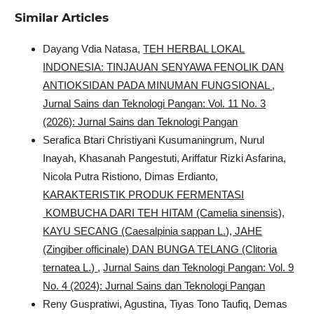
Similar Articles
Dayang Vdia Natasa,
TEH HERBAL LOKAL
INDONESIA: TINJAUAN SENYAWA FENOLIK DAN
ANTIOKSIDAN PADA MINUMAN FUNGSIONAL
,
Jurnal Sains dan Teknologi Pangan: Vol. 11 No. 3
(2026): Jurnal Sains dan Teknologi Pangan
Serafica Btari Christiyani Kusumaningrum, Nurul
Inayah, Khasanah Pangestuti, Ariffatur Rizki Asfarina,
Nicola Putra Ristiono, Dimas Erdianto,
KARAKTERISTIK PRODUK FERMENTASI
KOMBUCHA DARI TEH HITAM (Camelia sinensis),
KAYU SECANG (Caesalpinia sappan L.), JAHE
(Zingiber officinale) DAN BUNGA TELANG (Clitoria
ternatea L.)
,
Jurnal Sains dan Teknologi Pangan: Vol. 9
No. 4 (2024): Jurnal Sains dan Teknologi Pangan
Reny Guspratiwi, Agustina, Tiyas Tono Taufiq, Demas