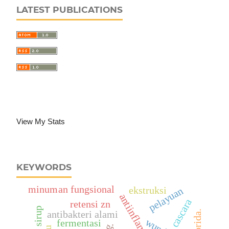
LATEST PUBLICATIONS
View My Stats
KEYWORDS
minuman fungsional
ekstruksi
pelayuan
antiinflamasi
cascara
retensi zn
mutu sirup
antibakteri alami
fermentasi