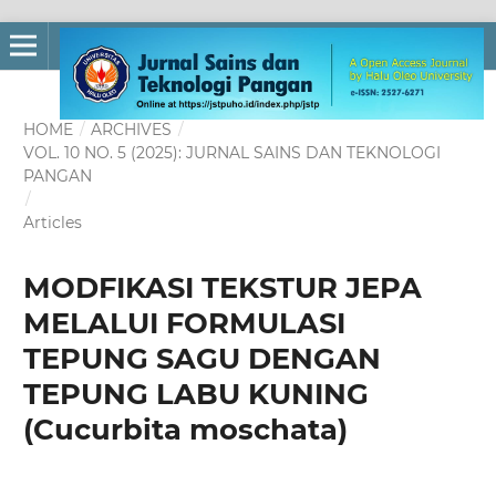
HOME
/
ARCHIVES
/
VOL. 10 NO. 5 (2025): JURNAL SAINS DAN TEKNOLOGI
PANGAN
/
Articles
MODFIKASI TEKSTUR JEPA
MELALUI FORMULASI
TEPUNG SAGU DENGAN
TEPUNG LABU KUNING
(Cucurbita moschata)