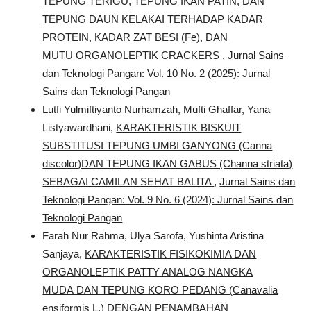
TEPUNG TERIGU, TEPUNG IKAN PATIN, DAN
TEPUNG DAUN KELAKAI TERHADAP KADAR
PROTEIN, KADAR ZAT BESI (Fe), DAN
MUTU ORGANOLEPTIK CRACKERS
,
Jurnal Sains
dan Teknologi Pangan: Vol. 10 No. 2 (2025): Jurnal
Sains dan Teknologi Pangan
Lutfi Yulmiftiyanto Nurhamzah, Mufti Ghaffar, Yana
Listyawardhani,
KARAKTERISTIK BISKUIT
SUBSTITUSI TEPUNG UMBI GANYONG (Canna
discolor)DAN TEPUNG IKAN GABUS (Channa striata)
SEBAGAI CAMILAN SEHAT BALITA
,
Jurnal Sains dan
Teknologi Pangan: Vol. 9 No. 6 (2024): Jurnal Sains dan
Teknologi Pangan
Farah Nur Rahma, Ulya Sarofa, Yushinta Aristina
Sanjaya,
KARAKTERISTIK FISIKOKIMIA DAN
ORGANOLEPTIK PATTY ANALOG NANGKA
MUDA DAN TEPUNG KORO PEDANG (Canavalia
ensiformis L.) DENGAN PENAMBAHAN